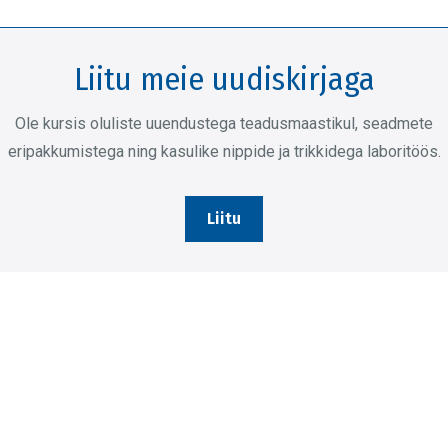
on
tootelehel.
mitu
varianti.
Liitu meie uudiskirjaga
Valikuid
saab
Ole kursis oluliste uuendustega teadusmaastikul, seadmete
teha
eripakkumistega ning kasulike nippide ja trikkidega laboritöös.
tootelehel.
Liitu