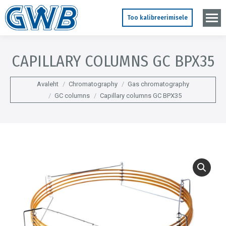
Too kalibreerimisele
CAPILLARY COLUMNS GC BPX35
You are here:
Avaleht
Chromatography
Gas chromatography
GC columns
Capillary columns GC BPX35