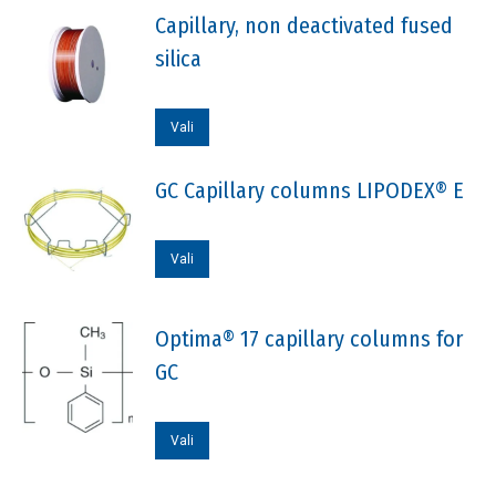
Capillary, non deactivated fused
silica
Sellel
Vali
tootel
on
GC Capillary columns LIPODEX® E
mitu
varianti.
Sellel
Vali
Valikuid
tootel
saab
on
Optima® 17 capillary columns for
teha
mitu
GC
tootelehel.
varianti.
Valikuid
Sellel
saab
Vali
tootel
teha