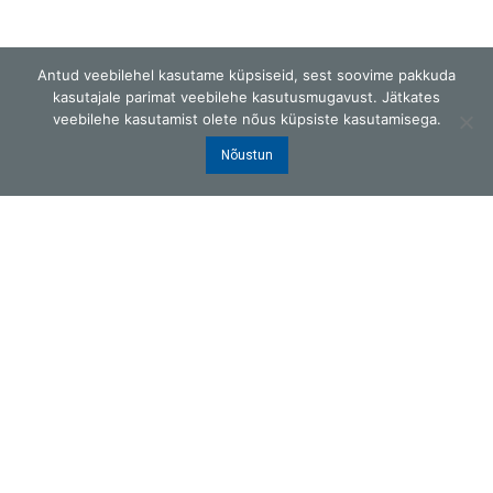
Antud veebilehel kasutame küpsiseid, sest soovime pakkuda
kasutajale parimat veebilehe kasutusmugavust. Jätkates
veebilehe kasutamist olete nõus küpsiste kasutamisega.
G.W.Berg OÜ
Nõustun
Laki 25, Tallinn 12915, Eesti
ISO9001 sertifitseeritud
Telefon
:
+372 6505 658
E-post
:
gwb@gwb.ee
Copyright © 2026 G.W.Berg OÜ
Kõik õigused kaitstud