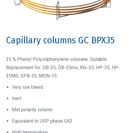
Capillary columns GC BPX35
35 % Phenyl Polysilphenylene-siloxane. Suitable
Replacement for: DB-35, DB-35ms, Rtx-35, HP-35, HP-
35MS, SPB-35, MDN-35.
Very low bleed
Inert
Mid polarity column
Equivalent to USP phase G42
High temperature