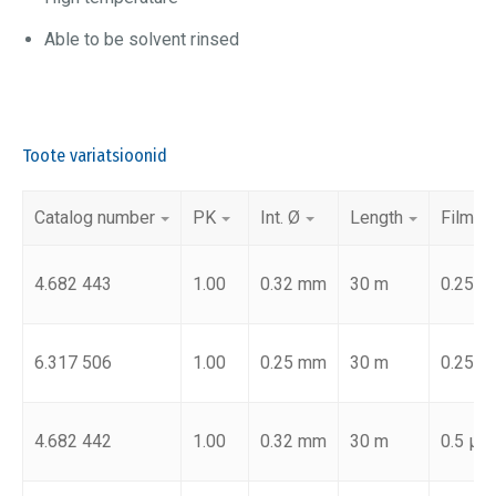
Able to be solvent rinsed
Toote variatsioonid
Catalog number
PK
Int. Ø
Length
Film t
4.682 443
1.00
0.32 mm
30 m
0.25 µ
6.317 506
1.00
0.25 mm
30 m
0.25 µ
4.682 442
1.00
0.32 mm
30 m
0.5 µm