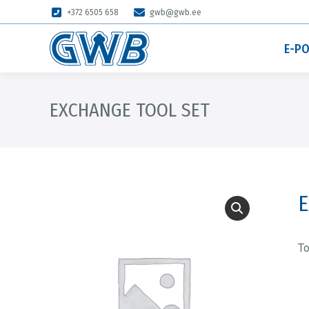
+372 6505 658
gwb@gwb.ee
E-P
EXCHANGE TOOL SET
E
To