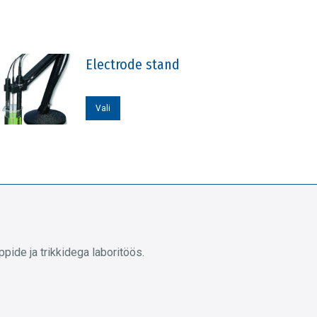
Electrode stand
Sellel
Vali
tootel
on
mitu
varianti.
Valikuid
saab
teha
ide ja trikkidega laboritöös.
tootelehel.