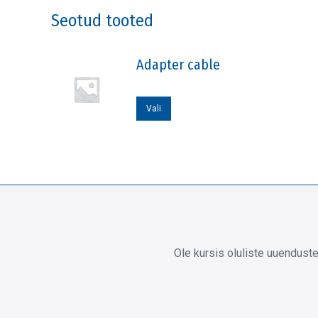
Seotud tooted
Adapter cable
Sellel
Vali
tootel
on
mitu
varianti.
Valikuid
saab
teha
Ole kursis oluliste uuendust
tootelehel.