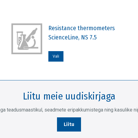
Resistance thermometers
ScienceLine, NS 7.5
Sellel
Vali
tootel
on
mitu
varianti.
Liitu meie uudiskirjaga
Valikuid
saab
ega teadusmaastikul, seadmete eripakkumistega ning kasulike nipp
teha
tootelehel.
Liitu