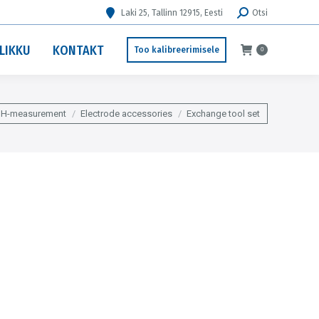
Search:
Laki 25, Tallinn 12915, Eesti
Otsi
LIKKU
KONTAKT
Too kalibreerimisele
0
pH-measurement
Electrode accessories
Exchange tool set