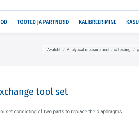
OOD
TOOTED JA PARTNERID
KALIBREERIMINE
KASU
You are here:
Avaleht
Analytical measurement and testing
xchange tool set
ol set consisting of two parts to replace the diaphragms.