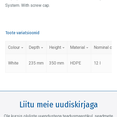
System. With screw cap.
Toote variatsioonid
Colour
Depth
Height
Material
Nominal cap
White
235 mm
350 mm
HDPE
12 l
Liitu meie uudiskirjaga
Ole kursis oluliste uuendustega teadusmaastikul, seadmete