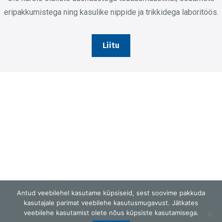
eripakkumistega ning kasulike nippide ja trikkidega laboritöös.
Liitu
Antud veebilehel kasutame küpsiseid, sest soovime pakkuda
kasutajale parimat veebilehe kasutusmugavust. Jätkates
veebilehe kasutamist olete nõus küpsiste kasutamisega.