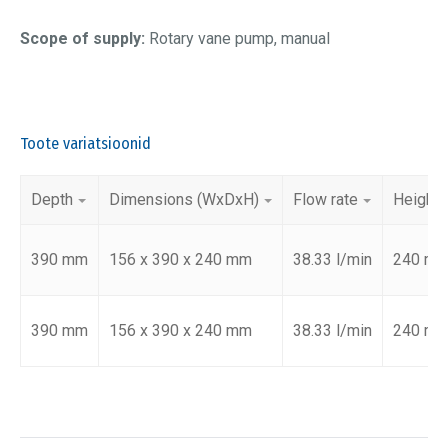
Scope of supply:
Rotary vane pump, manual
Toote variatsioonid
Depth
Dimensions (WxDxH)
Flow rate
Height
390 mm
156 x 390 x 240 mm
38.33 l/min
240 m
390 mm
156 x 390 x 240 mm
38.33 l/min
240 m