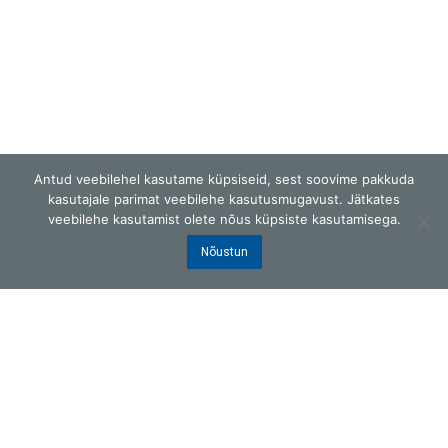
Antud veebilehel kasutame küpsiseid, sest soovime pakkuda
kasutajale parimat veebilehe kasutusmugavust. Jätkates
veebilehe kasutamist olete nõus küpsiste kasutamisega.
Nõustun
G.W.Berg OÜ
Laki 25, Tallinn 12915, Eesti
ISO9001 sertifitseeritud