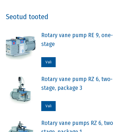
Seotud tooted
Rotary vane pump RE 9, one-
stage
Sellel
Vali
tootel
on
Rotary vane pump RZ 6, two-
mitu
stage, package 3
varianti.
Valikuid
Sellel
Vali
saab
tootel
teha
on
Rotary vane pumps RZ 6, two
tootelehel.
mitu
stage, package 1