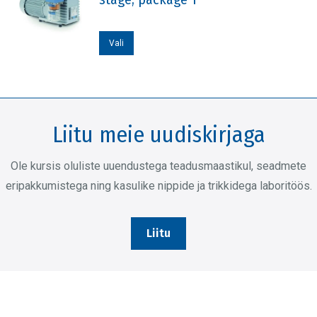
varianti.
Valikuid
Sellel
Vali
saab
tootel
teha
on
tootelehel.
mitu
varianti.
Liitu meie uudiskirjaga
Valikuid
saab
Ole kursis oluliste uuendustega teadusmaastikul, seadmete
teha
eripakkumistega ning kasulike nippide ja trikkidega laboritöös.
tootelehel.
Liitu