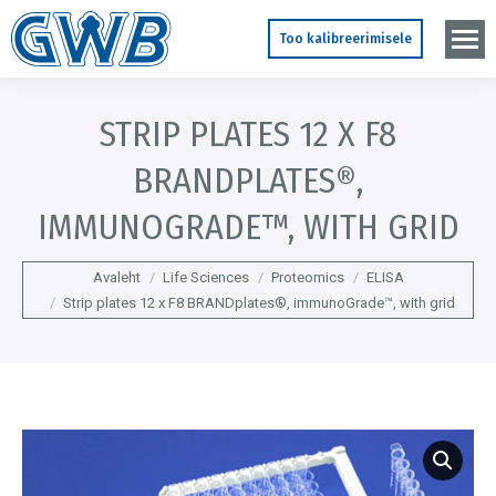
Too kalibreerimisele
STRIP PLATES 12 X F8
BRANDPLATES®,
IMMUNOGRADE™, WITH GRID
You are here:
Avaleht
Life Sciences
Proteomics
ELISA
Strip plates 12 x F8 BRANDplates®, immunoGrade™, with grid