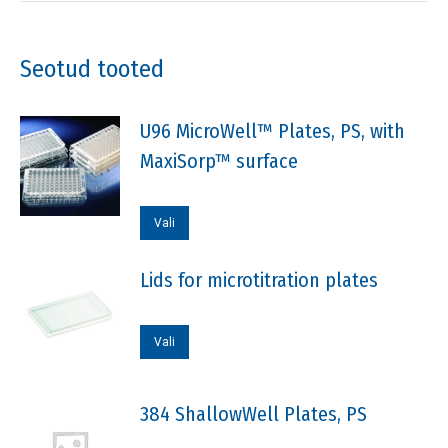
Seotud tooted
U96 MicroWell™ Plates, PS, with
MaxiSorp™ surface
Sellel
Vali
tootel
on
Lids for microtitration plates
mitu
varianti.
Sellel
Vali
Valikuid
tootel
saab
on
384 ShallowWell Plates, PS
teha
mitu
tootelehel.