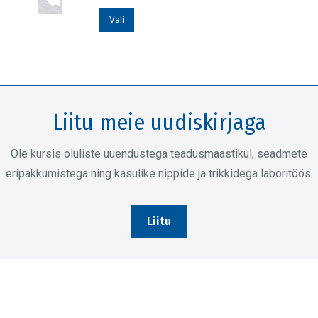
varianti.
Sellel
Valikuid
Vali
tootel
saab
on
teha
mitu
tootelehel.
varianti.
Liitu meie uudiskirjaga
Valikuid
saab
Ole kursis oluliste uuendustega teadusmaastikul, seadmete
teha
eripakkumistega ning kasulike nippide ja trikkidega laboritöös.
tootelehel.
Liitu