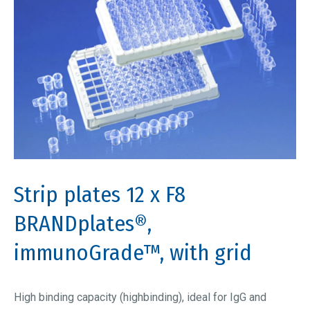
Strip plates 12 x F8
BRANDplates®,
immunoGrade™, with grid
High binding capacity (highbinding), ideal for IgG and