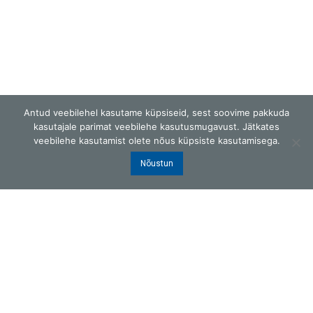
Antud veebilehel kasutame küpsiseid, sest soovime pakkuda
kasutajale parimat veebilehe kasutusmugavust. Jätkates
veebilehe kasutamist olete nõus küpsiste kasutamisega.
Nõustun
G.W.Berg OÜ
Laki 25, Tallinn 12915, Eesti
ISO9001 sertifitseeritud