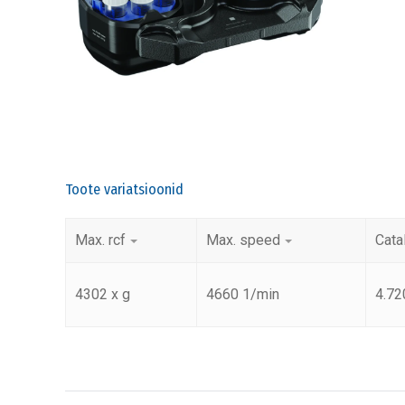
Toote variatsioonid
Max. rcf
Max. speed
Cata
4302 x g
4660 1/min
4.72