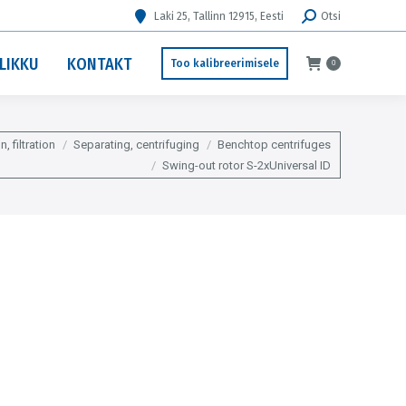
Search:
Laki 25, Tallinn 12915, Eesti
Otsi
LIKKU
KONTAKT
Too kalibreerimisele
0
n, filtration
Separating, centrifuging
Benchtop centrifuges
Swing-out rotor S-2xUniversal ID