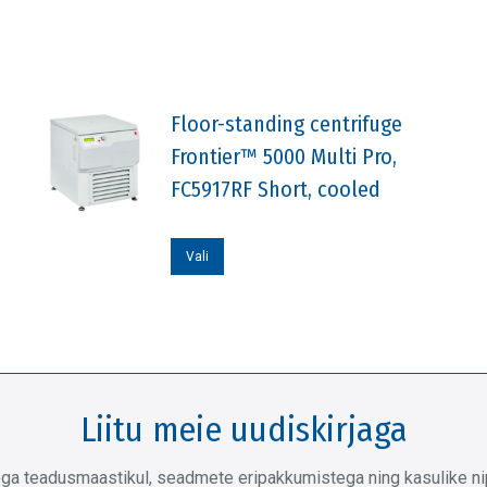
Floor-standing centrifuge
Frontier™ 5000 Multi Pro,
FC5917RF Short, cooled
Sellel
Vali
tootel
on
mitu
varianti.
Valikuid
Liitu meie uudiskirjaga
saab
teha
ega teadusmaastikul, seadmete eripakkumistega ning kasulike nipp