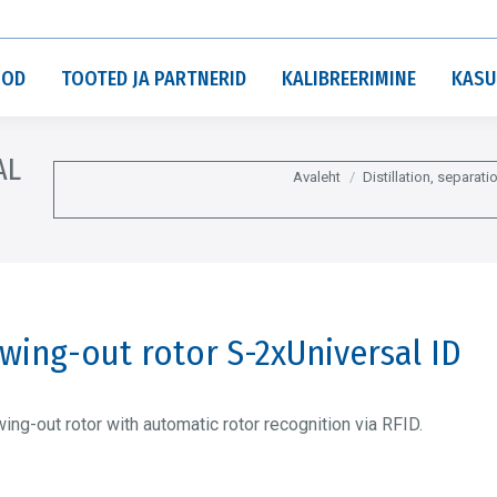
OOD
TOOTED JA PARTNERID
KALIBREERIMINE
KASU
AL
You are here:
Avaleht
Distillation, separatio
wing-out rotor S-2xUniversal ID
ing-out rotor with automatic rotor recognition via RFID.