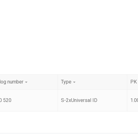
log number
Type
PK
0 520
S-2xUniversal ID
1.0