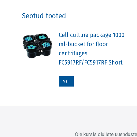
Seotud tooted
Cell culture package 1000
ml-bucket for floor
centrifuges
FC5917RF/FC5917RF Short
Sellel
Vali
tootel
on
mitu
varianti.
Valikuid
saab
Ole kursis oluliste uuendust