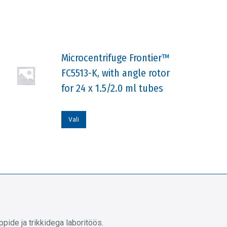
Microcentrifuge Frontier™
FC5513-K, with angle rotor
for 24 x 1.5/2.0 ml tubes
Sellel
Vali
tootel
on
mitu
varianti.
Valikuid
saab
teha
ide ja trikkidega laboritöös.