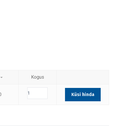
Kogus
0
Küsi hinda