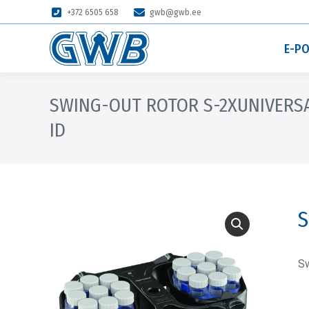
+372 6505 658
gwb@gwb.ee
E-P
SWING-OUT ROTOR S-2XUNIVERS
ID
S
Sw