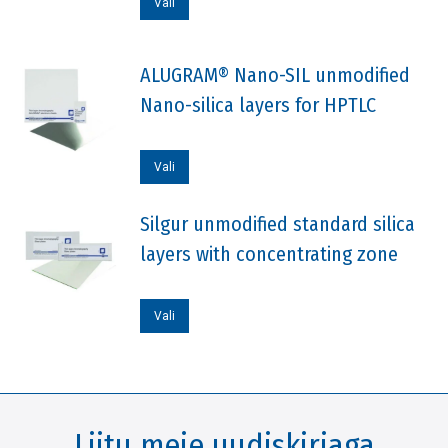
Vali
tootel
on
ALUGRAM® Nano-SIL unmodified
mitu
Nano-silica layers for HPTLC
varianti.
Valikuid
Sellel
saab
Vali
tootel
teha
on
Silgur unmodified standard silica
tootelehel.
mitu
layers with concentrating zone
varianti.
Valikuid
Sellel
Vali
saab
tootel
teha
on
tootelehel.
mitu
varianti.
Liitu meie uudiskirjaga