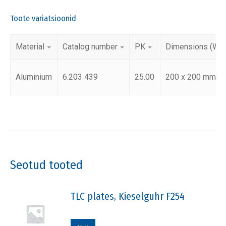
Toote variatsioonid
Material
Catalog number
PK
Dimensions (Wx
Aluminium
6.203 439
25.00
200 x 200 mm
Seotud tooted
TLC plates, Kieselguhr F254
Sellel