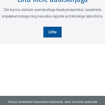
Valikuid
saab
Ole kursis oluliste uuendustega teadusmaastikul, seadmete
teha
eripakkumistega ning kasulike nippide ja trikkidega laboritöös.
tootelehel.
Liitu
Antud veebilehel kasutame küpsiseid, sest soovime pakkuda