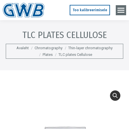
Too kalibreerimisele
TLC PLATES CELLULOSE
You are here:
Avaleht
Chromatography
Thin-layer chromatography
Plates
TLC plates Cellulose