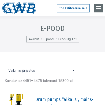
Too kalibreerimisele
E-POOD
You are here:
Avaleht
E-pood
Lehekülg 179
Kuvatakse 4451–4475 tulemust 15309-st
Drum pumps “alkalis”, mains-