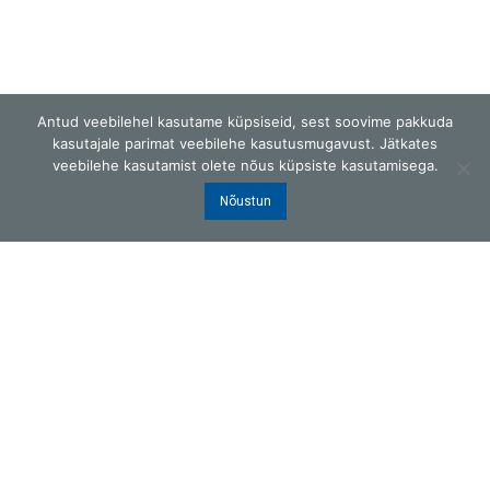
Antud veebilehel kasutame küpsiseid, sest soovime pakkuda
kasutajale parimat veebilehe kasutusmugavust. Jätkates
veebilehe kasutamist olete nõus küpsiste kasutamisega.
G.W.Berg OÜ
Laki 25, Tallinn 12915, Eesti
Nõustun
ISO9001 sertifitseeritud
Telefon
:
+372 6505 658
E-post
:
gwb@gwb.ee
Copyright © 2026 G.W.Berg OÜ
Kõik õigused kaitstud