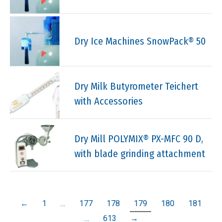
Dry Ice Machines SnowPack® 50
Dry Milk Butyrometer Teichert
with Accessories
Dry Mill POLYMIX® PX-MFC 90 D,
with blade grinding attachment
←
1
…
177
178
179
180
181
…
613
→